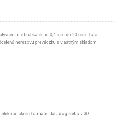
ovplyvnením v hrúbkach od 0,4 mm do 20 mm. Táto
oddelenú nerezovú prevádzku s vlastným skladom,
 elektronickom formáte .dxf, .dwg alebo v 3D