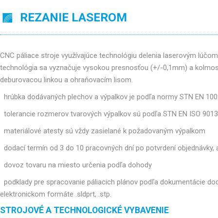
REZANIE LASEROM
CNC páliace stroje využívajúce technológiu delenia laserovým lúč
technológia sa vyznačuje vysokou presnosťou (+/-0,1mm) a kolmosť
deburovacou linkou a ohraňovacím lisom.
hrúbka dodávaných plechov a výpalkov je podľa normy STN EN 10
tolerancie rozmerov tvarových výpalkov sú podľa STN EN ISO 9013
materiálové atesty sú vždy zasielané k požadovaným výpalkom
dodací termín od 3 do 10 pracovných dní po potvrdení objednávky
dovoz tovaru na miesto určenia podľa dohody
podklady pre spracovanie páliacich plánov podľa dokumentácie doda
elektronickom formáte .sldprt, .stp.
STROJOVÉ A TECHNOLOGICKÉ VYBAVENIE