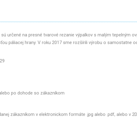
om sú určené na presné tvarové rezanie výpalkov s malým tepelným 
ou páliacej hrany. V roku 2017 sme rozšírili výrobu o samostatne 
029
, alebo po dohode so zákazníkom
nej zákazníkom v elektronickom formáte .jpg alebo .pdf, alebo v 2D