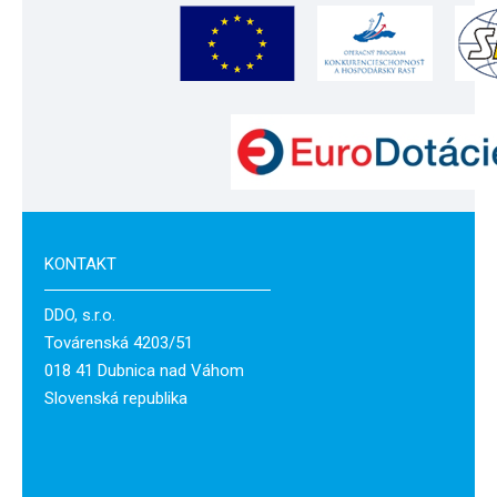
KONTAKT
DDO, s.r.o.
Továrenská 4203/51
018 41 Dubnica nad Váhom
Slovenská republika