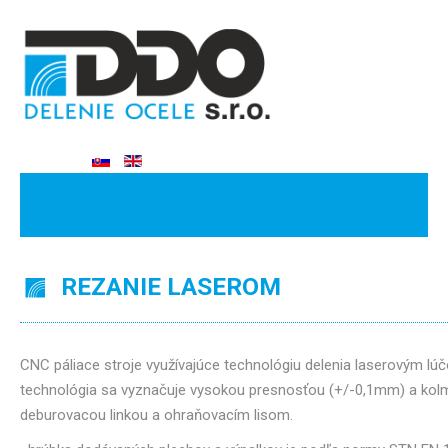
REZANIE LASEROM
CNC páliace stroje využívajúce technológiu delenia laserovým 
technológia sa vyznačuje vysokou presnosťou (+/-0,1mm) a kolm
deburovacou linkou a ohraňovacím lisom.