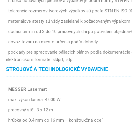
hrúbka dodávaných plechov a výpalkov je podľa normy STN EN 
tolerancie rozmerov tvarových výpalkov sú podľa STN EN ISO 9
materiálové atesty sú vždy zasielané k požadovaným výpalkom
dodací termín od 3 do 10 pracovných dní po potvrdení objednáv
dovoz tovaru na miesto určenia podľa dohody
podklady pre spracovanie páliacich plánov podľa dokumentácie d
elektronickom formáte .sldprt, .stp.
STROJOVÉ A TECHNOLOGICKÉ VYBAVENIE
MESSER Lasermat
max. výkon lasera: 4 000 W
pracovný stôl: 3 x 12 m
hrúbka od 0,4 mm do 16 mm – konštrukčná oceľ