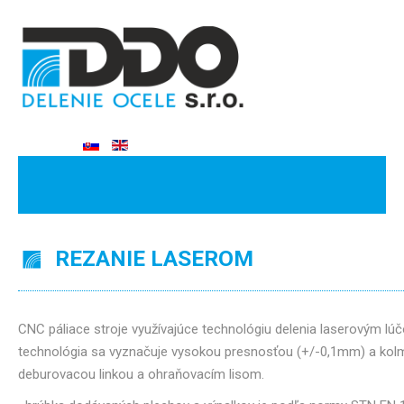
REZANIE LASEROM
CNC páliace stroje využívajúce technológiu delenia laserovým 
technológia sa vyznačuje vysokou presnosťou (+/-0,1mm) a kolm
deburovacou linkou a ohraňovacím lisom.