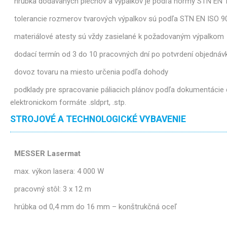
hrúbka dodávaných plechov a výpalkov je podľa normy STN EN 
tolerancie rozmerov tvarových výpalkov sú podľa STN EN ISO 9
materiálové atesty sú vždy zasielané k požadovaným výpalkom
dodací termín od 3 do 10 pracovných dní po potvrdení objednáv
dovoz tovaru na miesto určenia podľa dohody
podklady pre spracovanie páliacich plánov podľa dokumentácie d
elektronickom formáte .sldprt, .stp.
STROJOVÉ A TECHNOLOGICKÉ VYBAVENIE
MESSER Lasermat
max. výkon lasera: 4 000 W
pracovný stôl: 3 x 12 m
hrúbka od 0,4 mm do 16 mm – konštrukčná oceľ