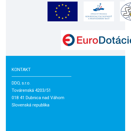
KONTAKT
DDO, s.r.o.
Továrenská 4203/51
018 41 Dubnica nad Váhom
Slovenská republika