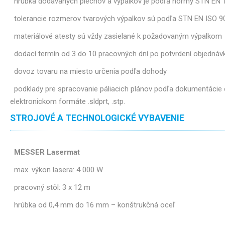
hrúbka dodávaných plechov a výpalkov je podľa normy STN EN 
tolerancie rozmerov tvarových výpalkov sú podľa STN EN ISO 9
materiálové atesty sú vždy zasielané k požadovaným výpalkom
dodací termín od 3 do 10 pracovných dní po potvrdení objednáv
dovoz tovaru na miesto určenia podľa dohody
podklady pre spracovanie páliacich plánov podľa dokumentácie d
elektronickom formáte .sldprt, .stp.
STROJOVÉ A TECHNOLOGICKÉ VYBAVENIE
MESSER Lasermat
max. výkon lasera: 4 000 W
pracovný stôl: 3 x 12 m
hrúbka od 0,4 mm do 16 mm – konštrukčná oceľ