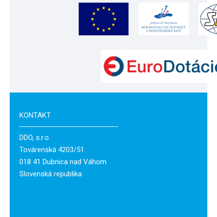
KONTAKT
DDO, s.r.o.
Továrenská 4203/51
018 41 Dubnica nad Váhom
Slovenská republika