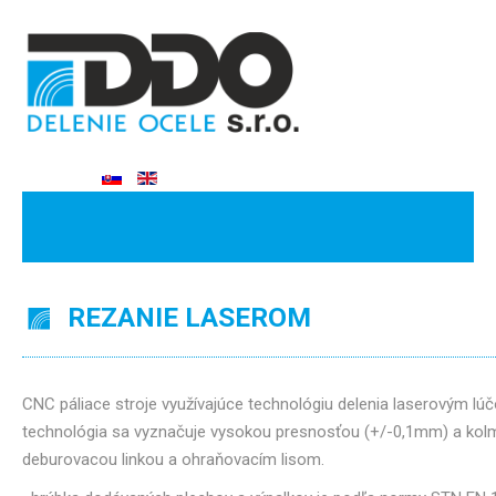
REZANIE LASEROM
CNC páliace stroje využívajúce technológiu delenia laserovým 
technológia sa vyznačuje vysokou presnosťou (+/-0,1mm) a kolm
deburovacou linkou a ohraňovacím lisom.