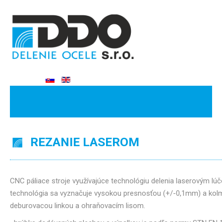
REZANIE LASEROM
CNC páliace stroje využívajúce technológiu delenia laserovým 
technológia sa vyznačuje vysokou presnosťou (+/-0,1mm) a kolm
deburovacou linkou a ohraňovacím lisom.