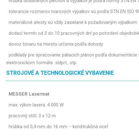
hrúbka dodávaných plechov a výpalkov je podľa normy STN EN 
tolerancie rozmerov tvarových výpalkov sú podľa STN EN ISO 9
materiálové atesty sú vždy zasielané k požadovaným výpalkom
dodací termín od 3 do 10 pracovných dní po potvrdení objednáv
dovoz tovaru na miesto určenia podľa dohody
podklady pre spracovanie páliacich plánov podľa dokumentácie d
elektronickom formáte .sldprt, .stp.
STROJOVÉ A TECHNOLOGICKÉ VYBAVENIE
MESSER Lasermat
max. výkon lasera: 4 000 W
pracovný stôl: 3 x 12 m
hrúbka od 0,4 mm do 16 mm – konštrukčná oceľ