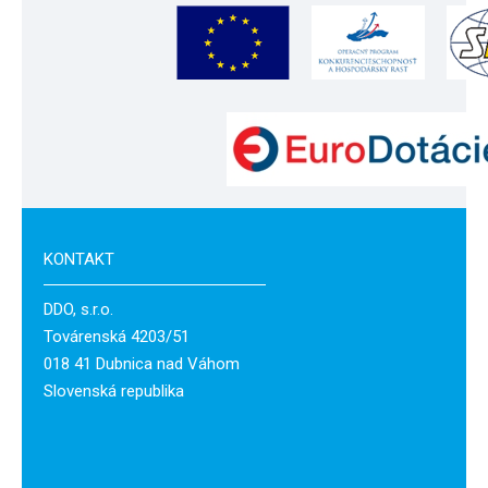
KONTAKT
DDO, s.r.o.
Továrenská 4203/51
018 41 Dubnica nad Váhom
Slovenská republika