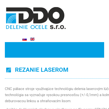
REZANIE LASEROM
CNC páliace stroje využívajúce technológiu delenia laserovým 
technológia sa vyznačuje vysokou presnosťou (+/-0,1mm) a kolm
deburovacou linkou a ohraňovacím lisom.