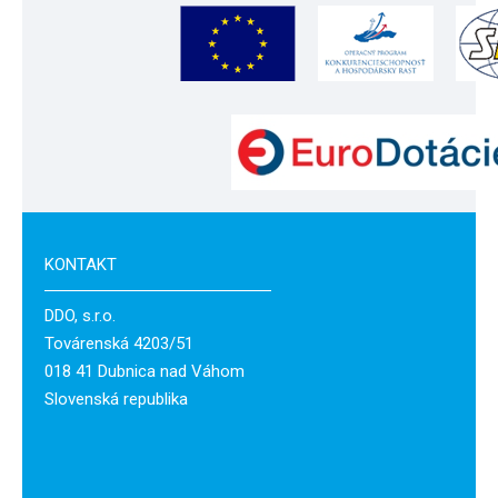
KONTAKT
DDO, s.r.o.
Továrenská 4203/51
018 41 Dubnica nad Váhom
Slovenská republika