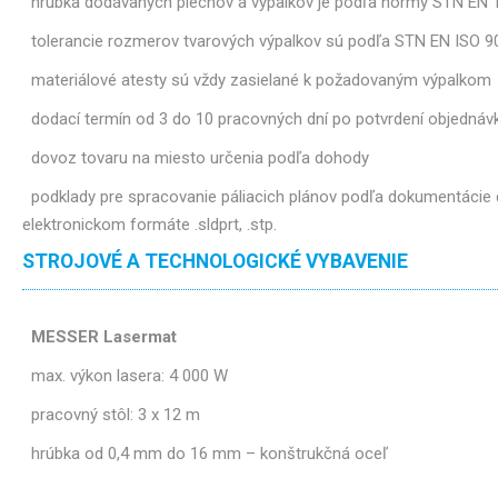
hrúbka dodávaných plechov a výpalkov je podľa normy STN EN 
tolerancie rozmerov tvarových výpalkov sú podľa STN EN ISO 9
materiálové atesty sú vždy zasielané k požadovaným výpalkom
dodací termín od 3 do 10 pracovných dní po potvrdení objednáv
dovoz tovaru na miesto určenia podľa dohody
podklady pre spracovanie páliacich plánov podľa dokumentácie d
elektronickom formáte .sldprt, .stp.
STROJOVÉ A TECHNOLOGICKÉ VYBAVENIE
MESSER Lasermat
max. výkon lasera: 4 000 W
pracovný stôl: 3 x 12 m
hrúbka od 0,4 mm do 16 mm – konštrukčná oceľ