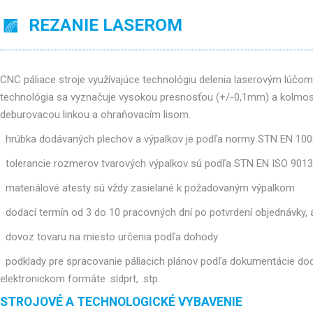
REZANIE LASEROM
CNC páliace stroje využívajúce technológiu delenia laserovým lúč
technológia sa vyznačuje vysokou presnosťou (+/-0,1mm) a kolmosť
deburovacou linkou a ohraňovacím lisom.
hrúbka dodávaných plechov a výpalkov je podľa normy STN EN 10
tolerancie rozmerov tvarových výpalkov sú podľa STN EN ISO 9013
materiálové atesty sú vždy zasielané k požadovaným výpalkom
dodací termín od 3 do 10 pracovných dní po potvrdení objednávky
dovoz tovaru na miesto určenia podľa dohody
podklady pre spracovanie páliacich plánov podľa dokumentácie doda
elektronickom formáte .sldprt, .stp.
STROJOVÉ A TECHNOLOGICKÉ VYBAVENIE