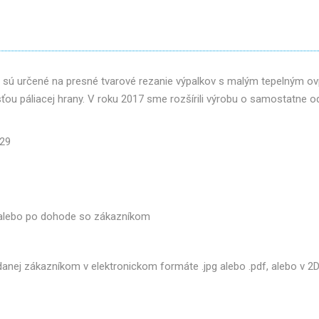
om sú určené na presné tvarové rezanie výpalkov s malým tepelným 
ou páliacej hrany. V roku 2017 sme rozšírili výrobu o samostatne 
029
, alebo po dohode so zákazníkom
nej zákazníkom v elektronickom formáte .jpg alebo .pdf, alebo v 2D