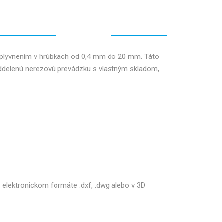
ovplyvnením v hrúbkach od 0,4 mm do 20 mm. Táto
oddelenú nerezovú prevádzku s vlastným skladom,
 elektronickom formáte .dxf, .dwg alebo v 3D