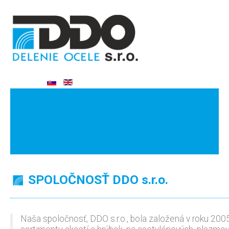
SPOLOČNOSŤ DDO s.r.o.
Naša spoločnosť, DDO s.r.o., bola založená v roku 200