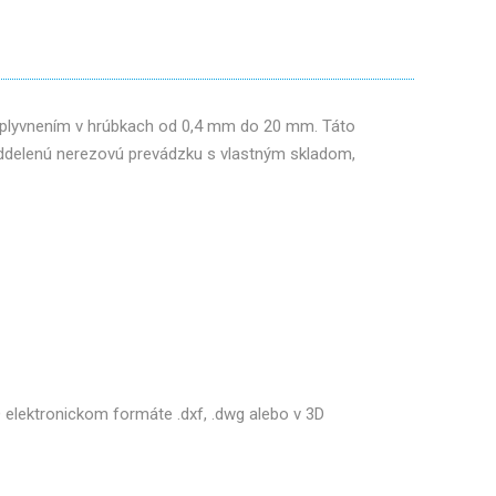
ovplyvnením v hrúbkach od 0,4 mm do 20 mm. Táto
oddelenú nerezovú prevádzku s vlastným skladom,
 elektronickom formáte .dxf, .dwg alebo v 3D