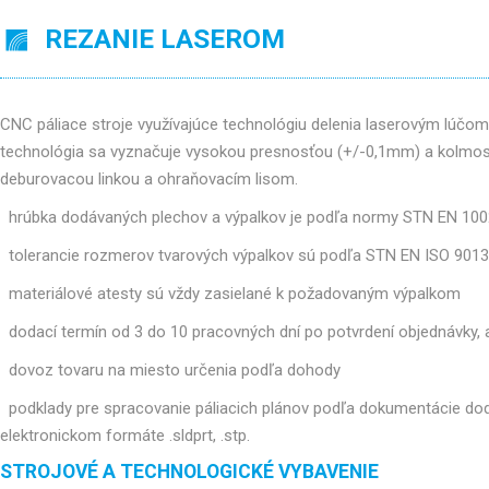
REZANIE LASEROM
CNC páliace stroje využívajúce technológiu delenia laserovým lúč
technológia sa vyznačuje vysokou presnosťou (+/-0,1mm) a kolmosť
deburovacou linkou a ohraňovacím lisom.
hrúbka dodávaných plechov a výpalkov je podľa normy STN EN 10
tolerancie rozmerov tvarových výpalkov sú podľa STN EN ISO 9013
materiálové atesty sú vždy zasielané k požadovaným výpalkom
dodací termín od 3 do 10 pracovných dní po potvrdení objednávky
dovoz tovaru na miesto určenia podľa dohody
podklady pre spracovanie páliacich plánov podľa dokumentácie doda
elektronickom formáte .sldprt, .stp.
STROJOVÉ A TECHNOLOGICKÉ VYBAVENIE