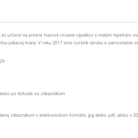
om sú určené na presné tvarové rezanie výpalkov s malým tepelným 
ou páliacej hrany. V roku 2017 sme rozšírili výrobu o samostatne 
029
, alebo po dohode so zákazníkom
nej zákazníkom v elektronickom formáte .jpg alebo .pdf, alebo v 2D